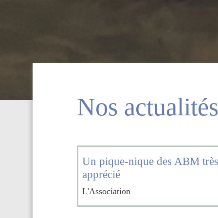
Nos actualité
Un pique-nique des ABM trè
apprécié
L'Association