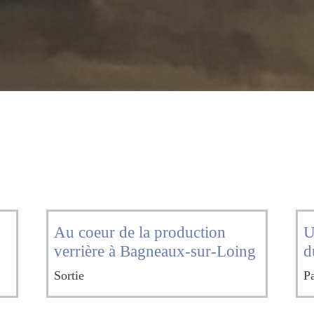
s
s
Au coeur de la production
U
verrière à Bagneaux-sur-Loing
d
Sortie
P