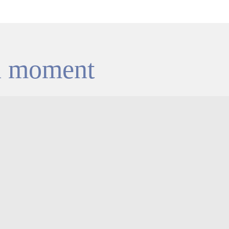
du moment
Le poète danois Holger Drachm
ENGLISH Dans son livre, M.C. Roesch-Lal
Danois Drachmann, le Victor Hugo du Nor
Marlotte.1 Nous apportons ici quelques é
feront l’objet d’un article plus détaillé da
Bourron-Marlotte. Poète, dramaturge, peint