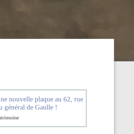
ne nouvelle plaque au 62, rue
u général de Gaulle !
atrimoine