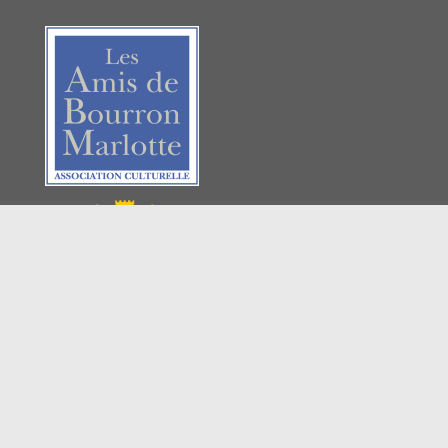
Les Amis de Bourron-
Marlotte
135 rue du Général de
Gaulle
77780, Bourron-Marlotte
Tél : 06 29 12 65 84
Email :
amisdebm@gmail.com