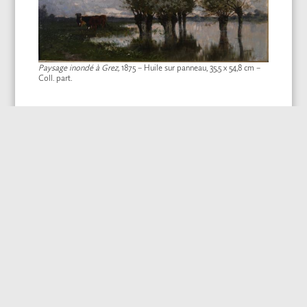
Paysage inondé à Grez,
1875 – Huile sur panneau, 35,5 x 54,8 cm –
Coll. part.
L’approche de l’orage près de Marlotte
, non daté – Huile sur toile,
31,5 x 46 cm – Coll. part.