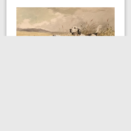
Deux setters anglais
, 1880
Aquarelle sur papier
;
Galerie
La Ménagerie