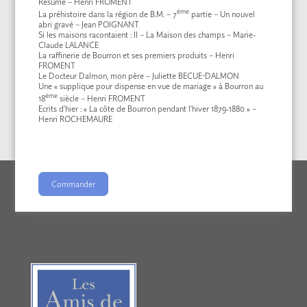
Résumé – Henri FROMENT
ème
La préhistoire dans la région de B.M. – 7
partie – Un nouvel
abri gravé – Jean POIGNANT
Si les maisons racontaient : II – La Maison des champs – Marie-
Claude LALANCE
La raffinerie de Bourron et ses premiers produits – Henri
FROMENT
Le Docteur Dalmon, mon père – Juliette BECUE-DALMON
Une « supplique pour dispense en vue de mariage » à Bourron au
ème
18
siècle – Henri FROMENT
Ecrits d’hier : « La côte de Bourron pendant l’hiver 1879-1880 » –
Henri ROCHEMAURE
Commander