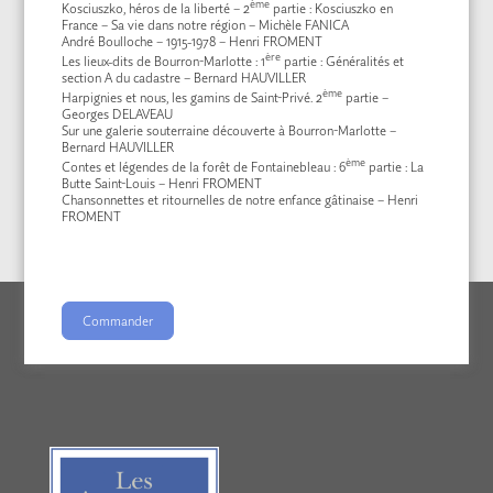
ème
Kosciuszko, héros de la liberté – 2
partie : Kosciuszko en
France – Sa vie dans notre région – Michèle FANICA
André Boulloche – 1915-1978 – Henri FROMENT
ère
Les lieux-dits de Bourron-Marlotte : 1
partie : Généralités et
section A du cadastre – Bernard HAUVILLER
ème
Harpignies et nous, les gamins de Saint-Privé. 2
partie –
Georges DELAVEAU
Sur une galerie souterraine découverte à Bourron-Marlotte –
Bernard HAUVILLER
ème
Contes et légendes de la forêt de Fontainebleau : 6
partie : La
Butte Saint-Louis – Henri FROMENT
Chansonnettes et ritournelles de notre enfance gâtinaise – Henri
FROMENT
Commander