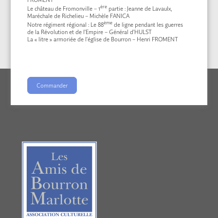
ère
Le château de Fromonville – 1
partie : Jeanne de Lavaulx,
Maréchale de Richelieu – Michèle FANICA
ème
Notre régiment régional : Le 88
de ligne pendant les guerres
de la Révolution et de l’Empire – Général d’HULST
La « litre » armoriée de l’église de Bourron – Henri FROMENT
Commander