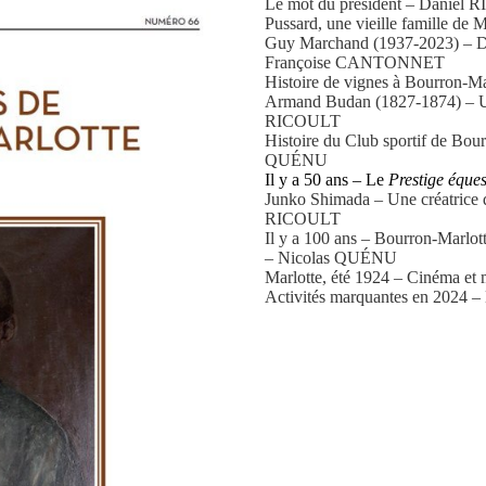
Le mot du président – Daniel
Pussard, une vieille famille d
Guy Marchand (1937-2023) – Des
Françoise CANTONNET
Histoire de vignes à Bourron-
Armand Budan (1827-1874) – Un 
RICOULT
Histoire du Club sportif de Bou
QUÉNU
Il y a 50 ans – Le
Prestige éques
Junko Shimada – Une créatrice 
RICOULT
Il y a 100 ans – Bourron-Marlott
– Nicolas QUÉNU
Marlotte, été 1924 – Cinéma e
Activités marquantes en 2024