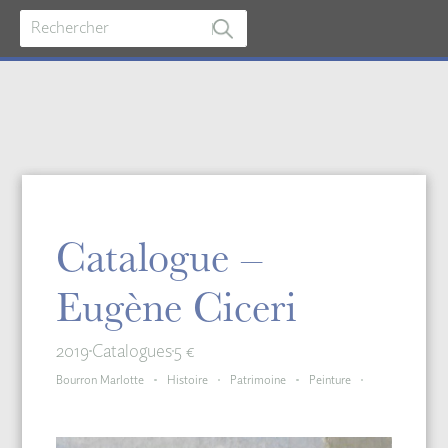
Catalogue –
Eugène Ciceri
2019
Catalogues
5 €
Bourron Marlotte
Histoire
Patrimoine
Peinture