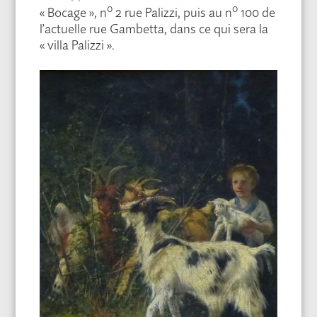
o
o
« Bocage », n
2 rue Palizzi, puis au n
100 de
l’actuelle rue Gambetta, dans ce qui sera la
« villa Palizzi ».