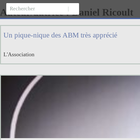
Auteur/autrice :
Daniel Ricoult
Un pique-nique des ABM très apprécié
L'Association