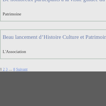
Patrimoine
Beau lancement d’Histoire Culture et Patrimoi
L'Association
1
2
3
…
8
Suivant